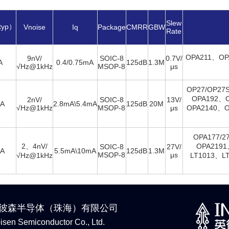
Slew
（typ）
Vnoise
Iq
Package
CMRR
GBW
Rate
OPA211、OP
9nV/
SOIC-8
0.7V/
A
0.4/0.75mA
125dB
1.3M
√Hz@1kHz
MSOP-8
μs
OP27/OP2
OPA192、
2nV/
SOIC-8
13V/
nA
2.8mA\5.4mA
125dB
20M
√Hz@1kHz
MSOP-8
μs
OPA2140、O
OPA177/2
2、4nV/
OPA2191
SOIC-8
27V/
nA
5.5mA\10mA
125dB
1.3M
MSOP-8
μs
√Hz@1kHz
LT1013、L
彼森半导体（珠海）有限公司
bisen Semiconductor Co., Ltd.