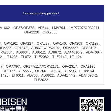
Corresponding product
A1662、OP37/OP37S、AD844、LMV794、LMP7707/OPA2211、
OPA2228、OPA2835
7S、OPA192、OPA227、OPA627、OPA140、OPA209、OPA197、
OPA227、OP184E、AD8671\OPA2192、OPA2227、OPA2197、
PA2604、AD8634、AD8512、AD8672、ADA4610-2、ADA4084-
2、LT1498、TL072、TLE2082、TLE2142、LT1124
77、OP77/97、OP177/1177/OPA2171、OPA2317、OPA2196、
、OP2177、OP2277、OP200、OP284、 OP295、LT1881/4、
T1495、LT6011、AD706、AD8622、ADA4177-2、ADA4096-2、
TLE2022