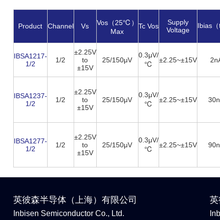
Supply
Vos（25℃）
Ibias
Product
Channel
Vs
Tc Vos
Voltage
Max
±2.25V
0.3μV/
IBSA1217-
1/2
to
25/150μV
±2.25~±15V
2n
1/2
℃
±15V
±2.25V
0.3μV/
IBSA1237-
1/2
to
25/150μV
±2.25~±15V
30
1/2
℃
±15V
±2.25V
0.3μV/
IBSA1277-
1/2
to
25/150μV
±2.25~±15V
90
1/2
℃
±15V
英彼森半导体（上海）有限公司
英
Inbisen Semiconductor Co., Ltd.
In