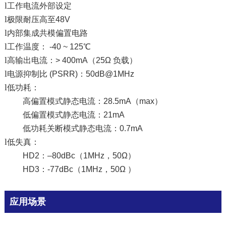
l
工作电流外部设定
l
极限耐压高至48V
l
内部集成共模偏置电路
l
工作温度： -40 ~ 125℃
l
高输出电流：> 400mA（25Ω 负载）
l
电源抑制比 (PSRR)：50dB@1MHz
l
低功耗：
高偏置模式静态电流：28.5mA（max）
低偏置模式静态电流：21mA
低功耗关断模式静态电流：0.7mA
l
低失真：
HD2：–80dBc（1MHz，50Ω）
HD3：-77dBc（1MHz，50Ω ）
应用场景